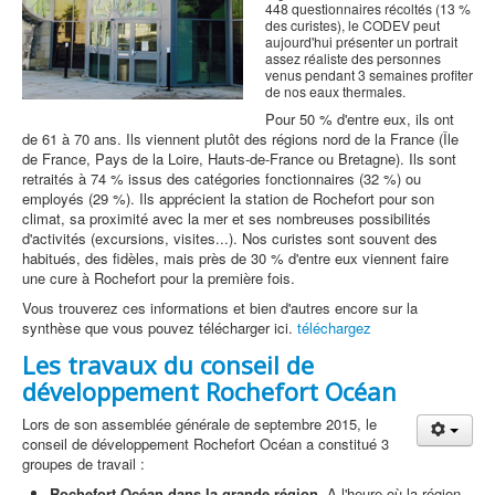
448 questionnaires récoltés (13 %
des curistes), le CODEV peut
aujourd'hui présenter un portrait
assez réaliste des personnes
venus pendant 3 semaines profiter
de nos eaux thermales.
Pour 50 % d'entre eux, ils ont
de 61 à 70 ans. Ils viennent plutôt des régions nord de la France (Île
de France, Pays de la Loire, Hauts-de-France ou Bretagne). Ils sont
retraités à 74 % issus des catégories fonctionnaires (32 %) ou
employés (29 %). Ils apprécient la station de Rochefort pour son
climat, sa proximité avec la mer et ses nombreuses possibilités
d'activités (excursions, visites...). Nos curistes sont souvent des
habitués, des fidèles, mais près de 30 % d'entre eux viennent faire
une cure à Rochefort pour la première fois.
Vous trouverez ces informations et bien d'autres encore sur la
synthèse que vous pouvez télécharger ici.
téléchargez
Les travaux du conseil de
développement Rochefort Océan
Lors de son assemblée générale de septembre 2015, le
conseil de développement Rochefort Océan a constitué 3
groupes de travail :
Rochefort Océan dans la grande région
. A l'heure où la région