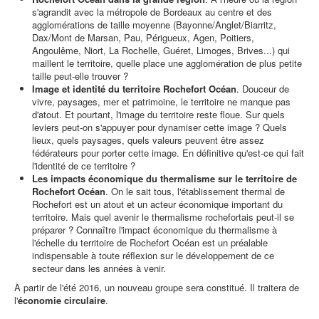
s'agrandit avec la métropole de Bordeaux au centre et des
agglomérations de taille moyenne (Bayonne/Anglet/Biarritz,
Dax/Mont de Marsan, Pau, Périgueux, Agen, Poitiers,
Angoulême, Niort, La Rochelle, Guéret, Limoges, Brives...) qui
maillent le territoire, quelle place une agglomération de plus petite
taille peut-elle trouver ?
Image et identité du territoire Rochefort Océan
. Douceur de
vivre, paysages, mer et patrimoine, le territoire ne manque pas
d'atout. Et pourtant, l'image du territoire reste floue. Sur quels
leviers peut-on s'appuyer pour dynamiser cette image ? Quels
lieux, quels paysages, quels valeurs peuvent être assez
fédérateurs pour porter cette image. En définitive qu'est-ce qui fait
l'identité de ce territoire ?
Les impacts économique du thermalisme sur le territoire de
Rochefort Océan
. On le sait tous, l'établissement thermal de
Rochefort est un atout et un acteur économique important du
territoire. Mais quel avenir le thermalisme rochefortais peut-il se
préparer ? Connaître l'impact économique du thermalisme à
l'échelle du territoire de Rochefort Océan est un préalable
indispensable à toute réflexion sur le développement de ce
secteur dans les années à venir.
À partir de l'été 2016, un nouveau groupe sera constitué. Il traitera de
l'
économie circulaire
.