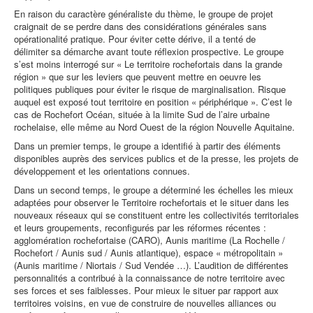
En raison du caractère généraliste du thème, le groupe de projet
Annuaire membres
craignait de se perdre dans des considérations générales sans
opérationalité pratique. Pour éviter cette dérive, il a tenté de
délimiter sa démarche avant toute réflexion prospective. Le groupe
s’est moins interrogé sur « Le territoire rochefortais dans la grande
Nous contacter
région » que sur les leviers que peuvent mettre en oeuvre les
politiques publiques pour éviter le risque de marginalisation. Risque
auquel est exposé tout territoire en position « périphérique ». C’est le
cas de Rochefort Océan, située à la limite Sud de l’aire urbaine
rochelaise, elle même au Nord Ouest de la région Nouvelle Aquitaine.
Dans un premier temps, le groupe a identifié à partir des éléments
disponibles auprès des services publics et de la presse, les projets de
développement et les orientations connues.
Dans un second temps, le groupe a déterminé les échelles les mieux
adaptées pour observer le Territoire rochefortais et le situer dans les
nouveaux réseaux qui se constituent entre les collectivités territoriales
et leurs groupements, reconfigurés par les réformes récentes :
agglomération rochefortaise (CARO), Aunis maritime (La Rochelle /
Rochefort / Aunis sud / Aunis atlantique), espace « métropolitain »
(Aunis maritime / Niortais / Sud Vendée …). L’audition de différentes
personnalités a contribué à la connaissance de notre territoire avec
ses forces et ses faiblesses. Pour mieux le situer par rapport aux
territoires voisins, en vue de construire de nouvelles alliances ou